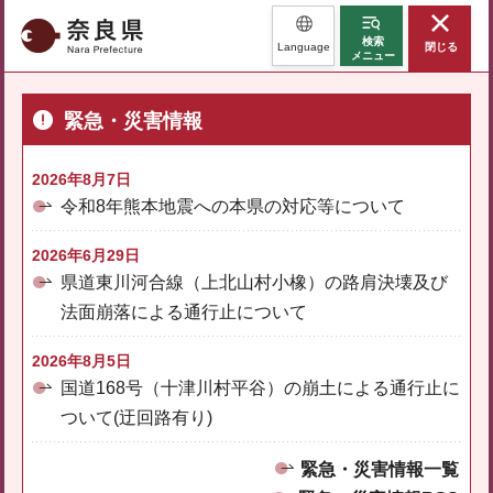
奈良県
検索
Language
閉じる
メニュー
緊急・災害情報
2026年8月7日
令和8年熊本地震への本県の対応等について
2026年6月29日
県道東川河合線（上北山村小橡）の路肩決壊及び
法面崩落による通行止について
2026年8月5日
国道168号（十津川村平谷）の崩土による通行止に
ついて(迂回路有り)
緊急・災害情報一覧