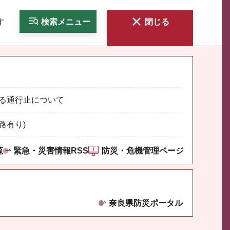
す
検索
メニュー
閉じる
る通行止について
路有り)
覧
緊急・災害情報RSS
防災・危機管理ページ
奈良県防災ポータル