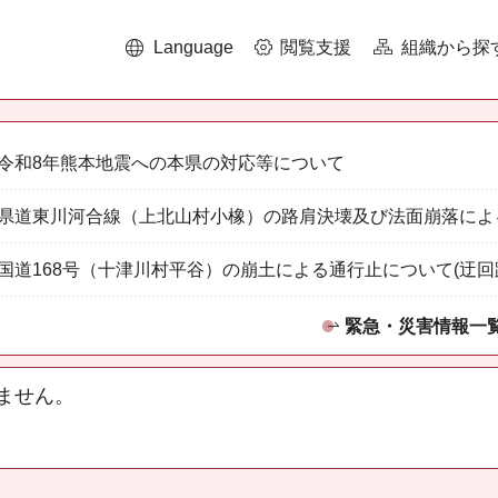
Language
閲覧支援
組織から探
令和8年熊本地震への本県の対応等について
県道東川河合線（上北山村小橡）の路肩決壊及び法面崩落によ
国道168号（十津川村平谷）の崩土による通行止について(迂回
緊急・災害情報一
ません。