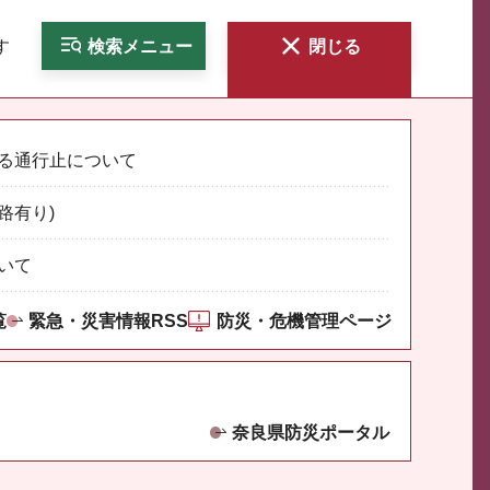
す
検索
メニュー
閉じる
る通行止について
路有り)
いて
覧
緊急・災害情報RSS
防災・危機管理ページ
奈良県防災ポータル