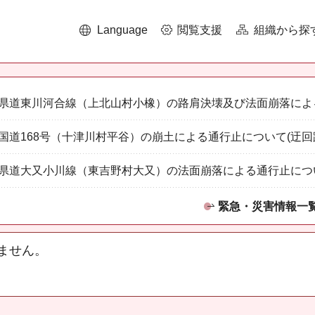
Language
閲覧支援
組織から探
県道東川河合線（上北山村小橡）の路肩決壊及び法面崩落によ
国道168号（十津川村平谷）の崩土による通行止について(迂回
県道大又小川線（東吉野村大又）の法面崩落による通行止につ
緊急・災害情報一
ません。