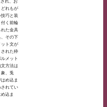
査され、お
、どれもが
い技巧と装
り付く前輪
られた金具
具、その下
メット文が
りされた枠
パルメット
施文方法は
、象、兎
がはめ込ま
わされてい
はめ込ま