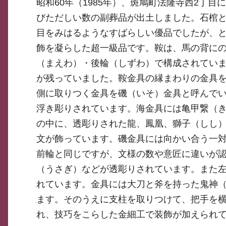
昭和60年（1985年）、斑鳩町法隆寺西2丁
びただしい数の副葬品が出土しました。石棺
目をみはるようなすばらしい優品でしたが、
飾を凝らした超一級品です。鞍は、馬の背に
（まえわ）・後輪（しずわ）で構成されてい
が残っていました。鞍金具の縁まわりの金具
側に取りつく金具を磯（いそ）金具と呼んで
浮き彫りされています。海金具には亀甲繋（
の中に、透彫りされた龍、鳳凰、獅子（しし
文が飾っています。磯金具には向かい合う一
前輪と同じですが、文様の数や意匠に違いが
（うさぎ）などが透彫りされています。また
れています。金具には大刀と斧を持った鬼神
ます。そのうえに支柱を取りつけて、把手を
れ、技巧をこらした金細工で装飾が加えられ