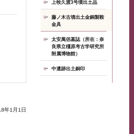
上牧久渡3号墳出土品
藤ノ木古墳出土金銅製鞍
金具
太安萬侶墓誌（所在：奈
良県立橿原考古学研究所
附属博物館）
中遺跡出土銅印
18年1月1日