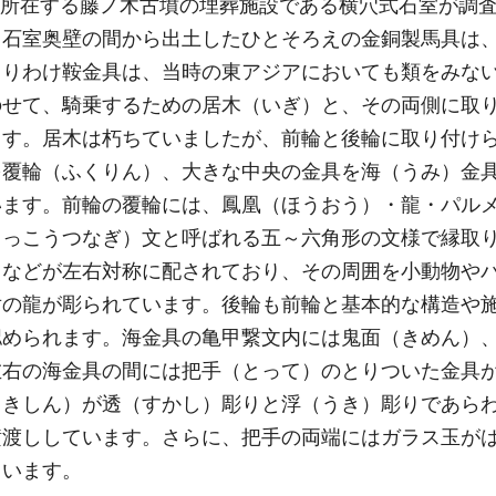
目に所在する藤ノ木古墳の埋葬施設である横穴式石室が調
と石室奥壁の間から出土したひとそろえの金銅製馬具は
とりわけ鞍金具は、当時の東アジアにおいても類をみな
のせて、騎乗するための居木（いぎ）と、その両側に取
ます。居木は朽ちていましたが、前輪と後輪に取り付け
を覆輪（ふくりん）、大きな中央の金具を海（うみ）金
います。前輪の覆輪には、鳳凰（ほうおう）・龍・パル
きっこうつなぎ）文と呼ばれる五～六角形の文様で縁取
）などが左右対称に配されており、その周囲を小動物や
対の龍が彫られています。後輪も前輪と基本的な構造や
認められます。海金具の亀甲繋文内には鬼面（きめん）
左右の海金具の間には把手（とって）のとりついた金具
（きしん）が透（すかし）彫りと浮（うき）彫りであら
横渡ししています。さらに、把手の両端にはガラス玉が
ています。