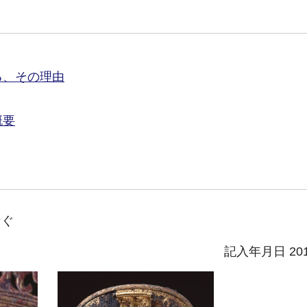
る、その理由
概要
なぐ
記入年月日 20