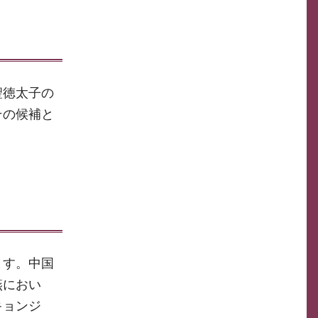
聖徳太子の
その候補と
ます。中国
燕におい
キョンジ