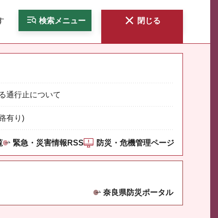
す
検索
メニュー
閉じる
る通行止について
路有り)
覧
緊急・災害情報RSS
防災・危機管理ページ
奈良県防災ポータル