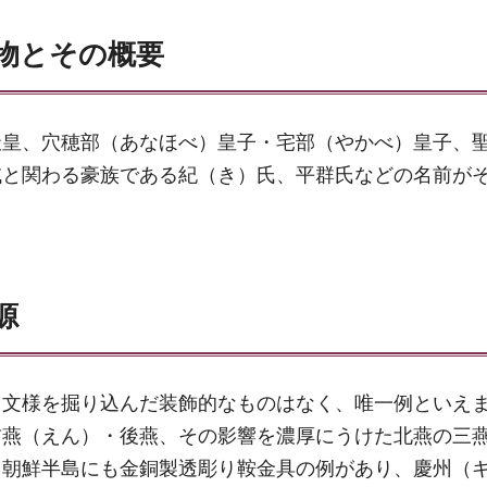
物とその概要
天皇、穴穂部（あなほべ）皇子・宅部（やかべ）皇子、
域と関わる豪族である紀（き）氏、平群氏などの名前が
源
と文様を掘り込んだ装飾的なものはなく、唯一例といえ
前燕（えん）・後燕、その影響を濃厚にうけた北燕の三
、朝鮮半島にも金銅製透彫り鞍金具の例があり、慶州（