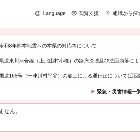
Language
閲覧支援
組織から探
令和8年熊本地震への本県の対応等について
県道東川河合線（上北山村小橡）の路肩決壊及び法面崩落によ
国道168号（十津川村平谷）の崩土による通行止について(迂回
緊急・災害情報一
ません。