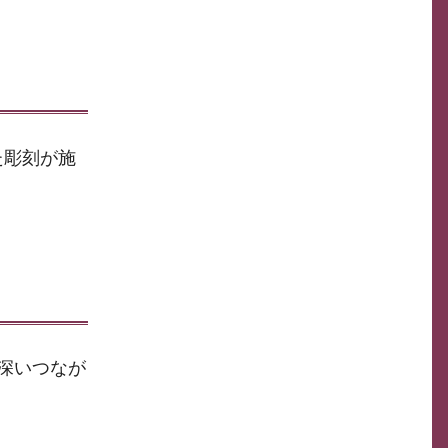
た彫刻が施
深いつなが