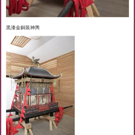
黒漆金銅装神輿