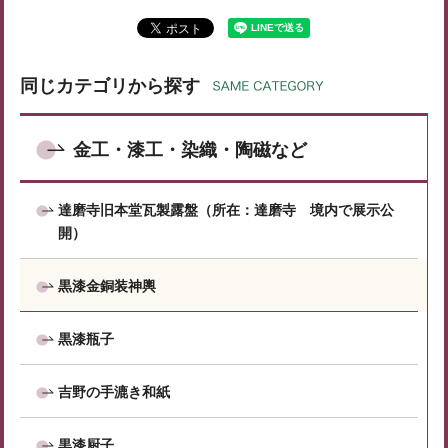
同じカテゴリから探す
金工・漆工・染織・陶磁など
達磨寺旧本堂瓦製露盤（所在：達磨寺 境内で展示公
開）
黒漆金銅装神輿
黒漆瓶子
吉野の手漉き和紙
黒漆厨子