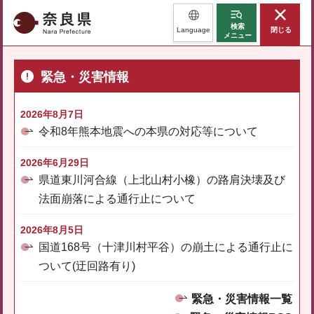
奈良県
検索
Language
閉じる
メニュー
緊急・災害情報
2026年8月7日
令和8年熊本地震への本県の対応等について
2026年6月29日
県道東川河合線（上北山村小橡）の路肩決壊及び
法面崩落による通行止について
2026年8月5日
国道168号（十津川村平谷）の崩土による通行止に
ついて(迂回路有り)
緊急・災害情報一覧