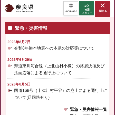
奈良県
検索
Language
閉じる
メニュー
緊急・災害情報
2026年8月7日
令和8年熊本地震への本県の対応等について
2026年6月29日
県道東川河合線（上北山村小橡）の路肩決壊及び
法面崩落による通行止について
2026年8月5日
国道168号（十津川村平谷）の崩土による通行止に
ついて(迂回路有り)
緊急・災害情報一覧