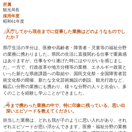
所属
観光局長
採用年度
昭和61年度
入庁してから現在までに従事した業務はどのようなものでし
たか？
県庁生活の半分は、医療や高齢者・障害者・児童等の福祉分野
の業務に携わりました。県民の生活に直接関わる仕事で重責感
はありますが、仕事をやり遂げた時にはやりがいを感じまし
た。一方で、行政改革や地方分権等の業務、エネルギー政策と
いった新たな県政課題への取組や、国民文化祭・全国障害者芸
術文化祭の開催、新たな文化芸術施設の創設、観光行政など、
幅広い分野の業務にも携わり、様々な分野の人々と出会い、多
くのことを経験し学ぶことができました。
今まで携わった業務の中で、特に印象に残っている、思い出
深いエピソードを教えてください。
担当した業務は、どれも我が子のように思い入れがあり、それ
ぞれエピソードが思い浮かんできます。医療・福祉分野の業務