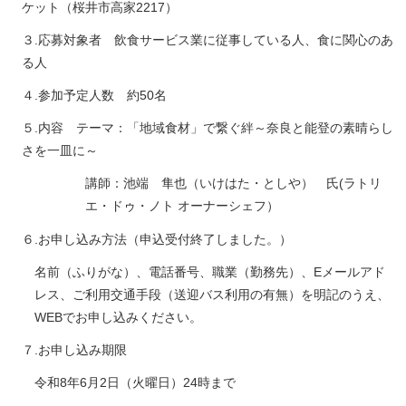
ケット（桜井市高家2217）
３.応募対象者 飲食サービス業に従事している人、食に関心のあ
る人
４.参加予定人数 約50名
５.内容 テーマ：「地域食材」で繋ぐ絆～奈良と能登の素晴らし
さを一皿に～
講師：池端 隼也（いけはた・としや） 氏(ラトリ
エ・ドゥ・ノト オーナーシェフ）
６.お申し込み方法（申込受付終了しました。）
名前（ふりがな）、電話番号、職業（勤務先）、Eメールアド
レス、ご利用交通手段（送迎バス利用の有無）を明記のうえ、
WEBでお申し込みください。
７.お申し込み期限
令和8年6月2日（火曜日）24時まで