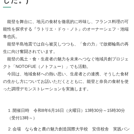
した。)
能登を舞台に、地元の食材を徹底的に吟味し、フランス料理の可
能性を探求する『ラトリエ・ドゥ・ノト』のオーナーシェフ・池端
隼也氏。
能登半島地震では自ら被災しつつも、「食の力」で故郷輪島の再
生に向け奮闘されています。
能登の風土・食・生産者の魅力を未来へつなぐ地域共創プロジェ
クト「NOTOFUE（ノトフュー）」でも活動。
今回は、地域食材への熱い思い、生産者との連携、そうした食材
の生かし方についてお話いただくとともに、能登と奈良の食材を使
った調理デモンストレーションを実施します。
１.開催日時 令和8年6月16日（火曜日）13時30分～15時30分
（受付13時～）
２.会場 なら食と農の魅力創造国際大学校 安倍校舎 実践バン