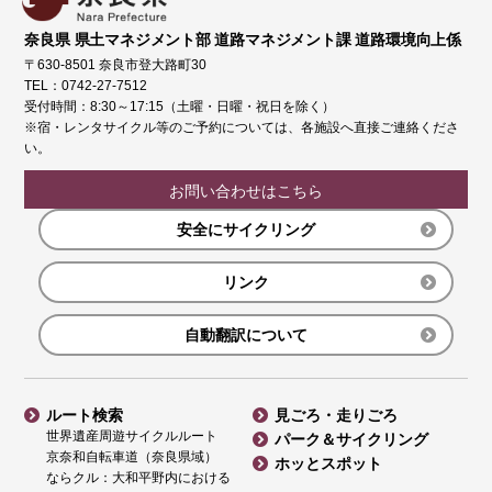
奈良県 県土マネジメント部 道路マネジメント課 道路環境向上係
〒630-8501 奈良市登大路町30
TEL：0742-27-7512
受付時間：8:30～17:15（土曜・日曜・祝日を除く）
※宿・レンタサイクル等のご予約については、各施設へ直接ご連絡くださ
い。
お問い合わせはこちら
安全にサイクリング
リンク
自動翻訳について
ルート検索
見ごろ・走りごろ
世界遺産周遊サイクルルート
パーク＆サイクリング
京奈和自転車道（奈良県域）
ホッとスポット
ならクル：大和平野内における