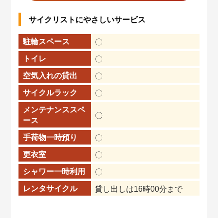
サイクリストにやさしいサービス
駐輪スペース
〇
トイレ
〇
空気入れの貸出
〇
サイクルラック
〇
メンテナンススペ
〇
ース
手荷物一時預り
〇
更衣室
〇
シャワー一時利用
〇
レンタサイクル
貸し出しは16時00分まで