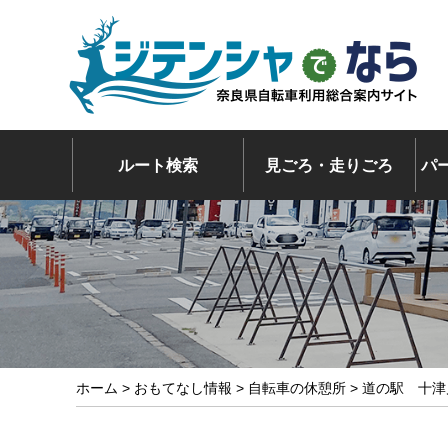
ルート検索
見ごろ・走りごろ
パ
ホーム
>
おもてなし情報
>
自転車の休憩所
> 道の駅 十