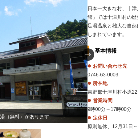
日本一大きな村、十津
館」では十津川村の歴
足湯温泉と雄大な自然
しまれています。
基本情報
お問い合わせ先
0746-63-0003
所在地
吉野郡十津川村小原225
営業時間
9時00分～17時00分
湯（無料）があります
店
定休日
原則無休、12月31日～