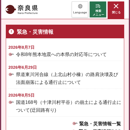
奈良県
検索
Language
閉じる
メニュー
緊急・災害情報
2026年8月7日
令和8年熊本地震への本県の対応等について
2026年6月29日
県道東川河合線（上北山村小橡）の路肩決壊及び
法面崩落による通行止について
2026年8月5日
国道168号（十津川村平谷）の崩土による通行止に
ついて(迂回路有り)
緊急・災害情報一覧