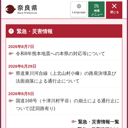
奈良県
検索
Language
閉じる
メニュー
緊急・災害情報
2026年8月7日
令和8年熊本地震への本県の対応等について
2026年6月29日
県道東川河合線（上北山村小橡）の路肩決壊及び
法面崩落による通行止について
2026年8月5日
国道168号（十津川村平谷）の崩土による通行止に
ついて(迂回路有り)
緊急・災害情報一覧