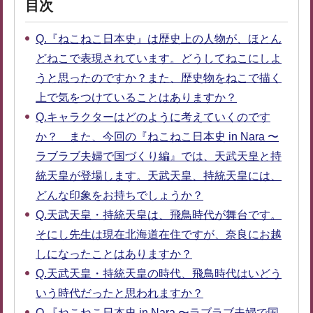
目次
Q.『ねこねこ日本史』は歴史上の人物が、ほとん
どねこで表現されています。どうしてねこにしよ
うと思ったのですか？また、歴史物をねこで描く
上で気をつけていることはありますか？
Q.キャラクターはどのように考えていくのです
か？ また、今回の『ねこねこ日本史 in Nara 〜
ラブラブ夫婦で国づくり編』では、天武天皇と持
統天皇が登場します。天武天皇、持統天皇には、
どんな印象をお持ちでしょうか？
Q.天武天皇・持統天皇は、飛鳥時代が舞台です。
そにし先生は現在北海道在住ですが、奈良にお越
しになったことはありますか？
Q.天武天皇・持統天皇の時代、飛鳥時代はいどう
いう時代だったと思われますか？
Q.『ねこねこ日本史 in Nara 〜ラブラブ夫婦で国