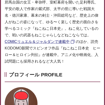
邪馬台国の女王・卑弥呼、室町幕府を開いた足利尊氏、
平安の歌人で作家の紫式部、太平の世に導いた戦国大
名・徳川家康、幕末の剣士・沖田総司など、歴史上の偉
人がねこの姿になって、ゆる〜く楽しく歴史の面白さを
学べるコミック『ねこねこ日本史』。ねこ化しているの
で、戦いの武器もねこじゃらしなどねこならでは。
COMICリュエル＆ジャルダンで連載中
のほか、読売
KODOMO新聞でスピンオフ作品『ねこねこ日本史 ヒー
ロー＆ヒロイン列伝』が連載中。アニメ化や映画化、入
試問題にも採用されるなど大人気！
プロフィール PROFILE