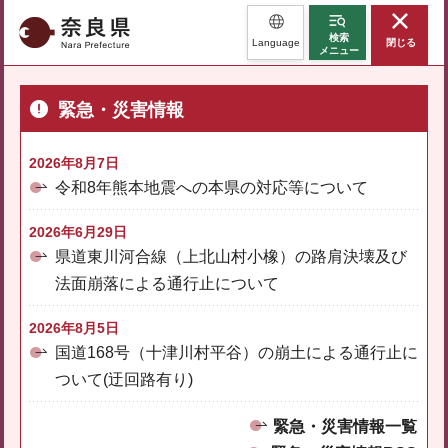
奈良県
検索
Language
閉じる
メニュー
緊急・災害情報
2026年8月7日
令和8年熊本地震への本県の対応等について
2026年6月29日
県道東川河合線（上北山村小橡）の路肩決壊及び
法面崩落による通行止について
2026年8月5日
国道168号（十津川村平谷）の崩土による通行止に
ついて(迂回路有り)
緊急・災害情報一覧