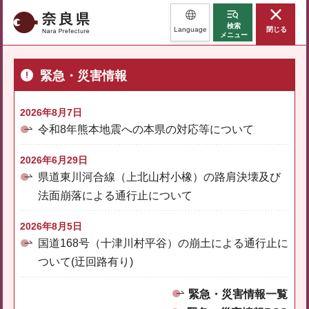
奈良県
検索
Language
閉じる
メニュー
緊急・災害情報
2026年8月7日
令和8年熊本地震への本県の対応等について
2026年6月29日
県道東川河合線（上北山村小橡）の路肩決壊及び
法面崩落による通行止について
2026年8月5日
国道168号（十津川村平谷）の崩土による通行止に
ついて(迂回路有り)
緊急・災害情報一覧