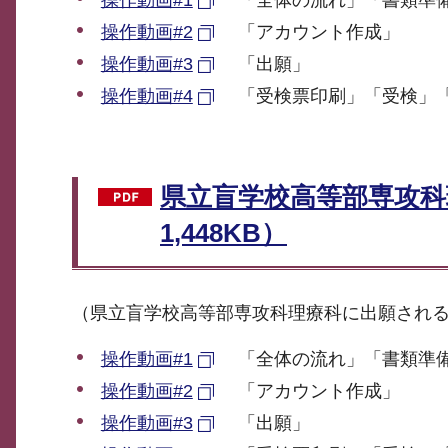
操作動画#2
「アカウント作成」
操作動画#3
「出願」
操作動画#4
「受検票印刷」「受検」
県立盲学校高等部専攻科
1,448KB）
（県立盲学校高等部専攻科理療科に出願される
操作動画#1
「全体の流れ」「書類準
操作動画#2
「アカウント作成」
操作動画#3
「出願」