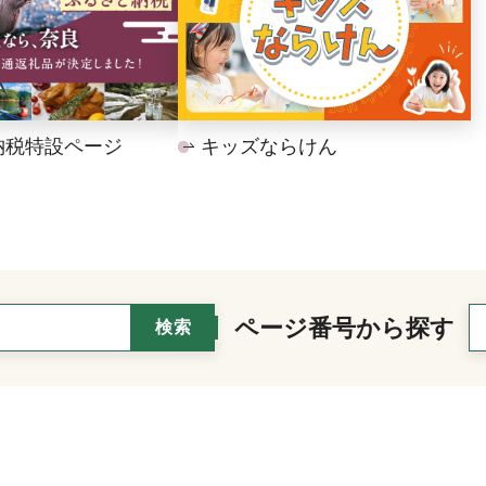
納税特設ページ
キッズならけん
ページ番号から探す