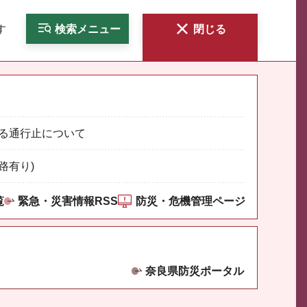
す
検索
メニュー
閉じる
る通行止について
路有り)
覧
緊急・災害情報RSS
防災・危機管理ページ
奈良県防災ポータル