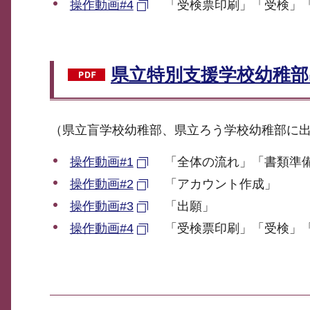
操作動画#4
「受検票印刷」「受検」
県立特別支援学校幼稚部出
（県立盲学校幼稚部、県立ろう学校幼稚部に
操作動画#1
「全体の流れ」「書類準
操作動画#2
「アカウント作成」
操作動画#3
「出願」
操作動画#4
「受検票印刷」「受検」