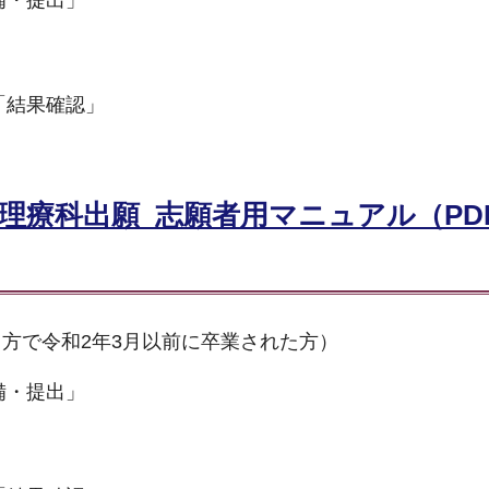
「結果確認」
理療科出願_志願者用マニュアル（PD
方で令和2年3月以前に卒業された方）
備・提出」