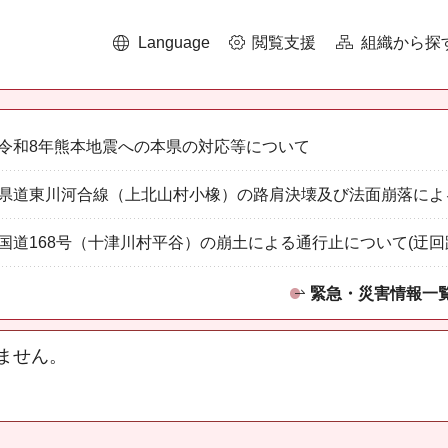
Language
閲覧支援
組織から探
令和8年熊本地震への本県の対応等について
県道東川河合線（上北山村小橡）の路肩決壊及び法面崩落によ
国道168号（十津川村平谷）の崩土による通行止について(迂回
緊急・災害情報一
ません。