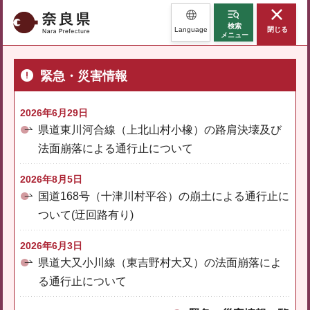
奈良県
検索
Language
閉じる
メニュー
緊急・災害情報
2026年6月29日
県道東川河合線（上北山村小橡）の路肩決壊及び
法面崩落による通行止について
2026年8月5日
国道168号（十津川村平谷）の崩土による通行止に
ついて(迂回路有り)
2026年6月3日
県道大又小川線（東吉野村大又）の法面崩落によ
る通行止について