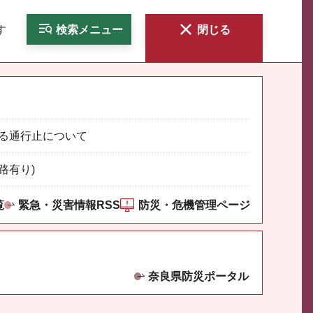
す
検索
メニュー
閉じる
る通行止について
路有り)
覧
緊急・災害情報RSS
防災・危機管理ページ
奈良県防災ポータル