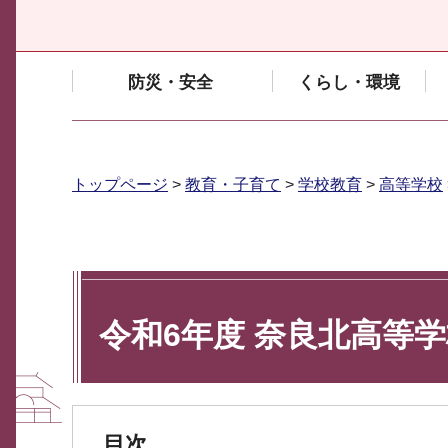
防災・安全
くらし・環境
トップページ
>
教育・子育て
>
学校教育
>
高等学校
令和6年度 奈良北高等
目次