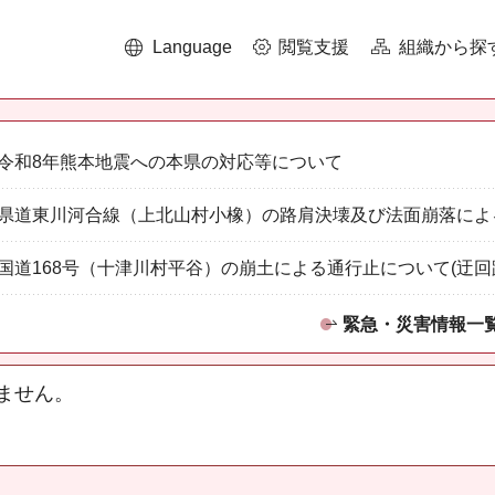
Language
閲覧支援
組織から探
令和8年熊本地震への本県の対応等について
県道東川河合線（上北山村小橡）の路肩決壊及び法面崩落によ
国道168号（十津川村平谷）の崩土による通行止について(迂回
緊急・災害情報一
ません。