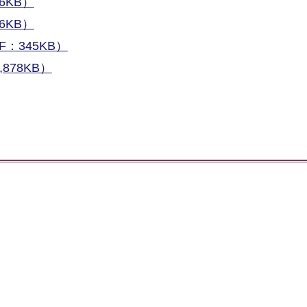
6KB）
6KB）
：345KB）
878KB）