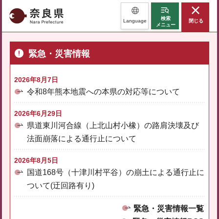
奈良県
検索
Language
閉じる
メニュー
緊急・災害情報
2026年8月7日
令和8年熊本地震への本県の対応等について
2026年6月29日
県道東川河合線（上北山村小橡）の路肩決壊及び
法面崩落による通行止について
2026年8月5日
国道168号（十津川村平谷）の崩土による通行止に
ついて(迂回路有り)
緊急・災害情報一覧