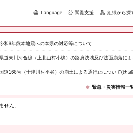
Language
閲覧支援
組織から探
令和8年熊本地震への本県の対応等について
県道東川河合線（上北山村小橡）の路肩決壊及び法面崩落によ
国道168号（十津川村平谷）の崩土による通行止について(迂回
緊急・災害情報一
ません。