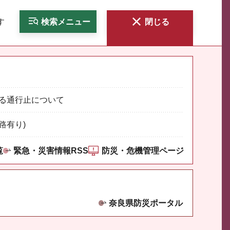
す
検索
メニュー
閉じる
る通行止について
路有り)
覧
緊急・災害情報RSS
防災・危機管理ページ
奈良県防災ポータル