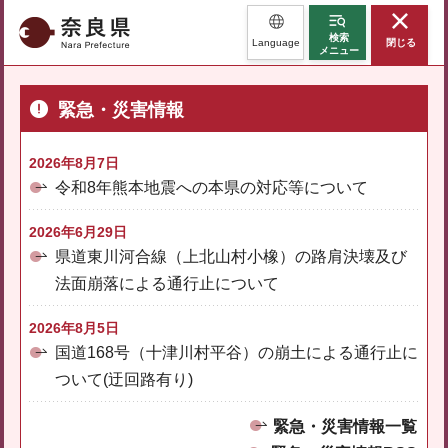
奈良県
検索
Language
閉じる
メニュー
緊急・災害情報
2026年8月7日
令和8年熊本地震への本県の対応等について
2026年6月29日
県道東川河合線（上北山村小橡）の路肩決壊及び
法面崩落による通行止について
2026年8月5日
国道168号（十津川村平谷）の崩土による通行止に
ついて(迂回路有り)
緊急・災害情報一覧