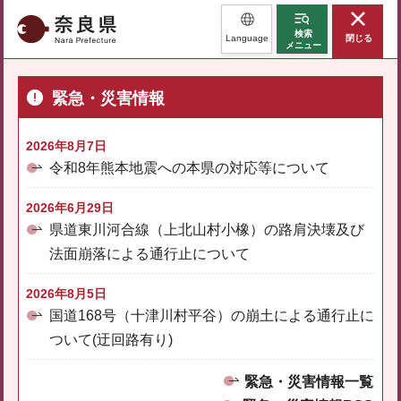
奈良県
検索
Language
閉じる
メニュー
緊急・災害情報
2026年8月7日
令和8年熊本地震への本県の対応等について
2026年6月29日
県道東川河合線（上北山村小橡）の路肩決壊及び
法面崩落による通行止について
2026年8月5日
国道168号（十津川村平谷）の崩土による通行止に
ついて(迂回路有り)
緊急・災害情報一覧