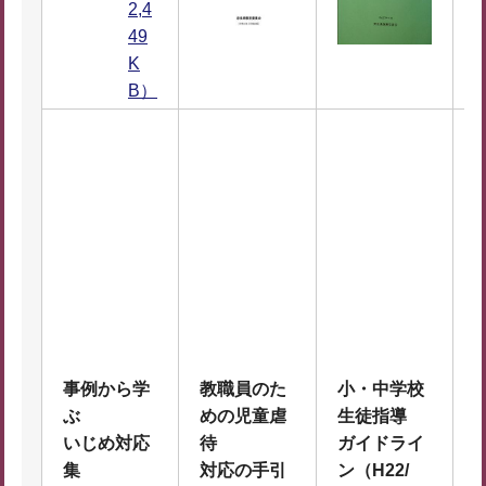
2,4
49
K
B）
事例から学
教職員のた
小・中学校
ぶ
めの児童虐
生徒指導
いじめ対応
待
ガイドライ
集
対応の手引
ン（H22/