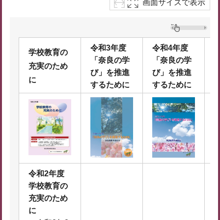
画面サイズで表示
令和3年度
令和4年度
学校教
育の
「奈良の学
「奈良の学
充実のため
び」を推進
び」を推進
に
するために
するために
令和2年度
学校教育の
充実のため
に