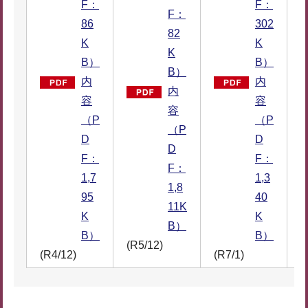
F：
F：
F：
86
302
82
K
K
K
B）
B）
B）
内
内
内
容
容
容
（P
（P
（P
D
D
D
F：
F：
F：
1,7
1,3
1,8
95
40
11K
K
K
B）
B）
B）
(R5/12)
(R4/12)
(R7/1)
(