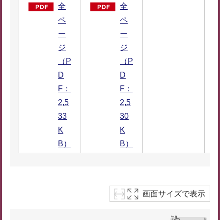
全
全
ペ
ペ
ー
ー
ジ
ジ
（P
（P
D
D
F：
F：
2,5
2,5
33
30
K
K
B）
B）
画面サイズで表示