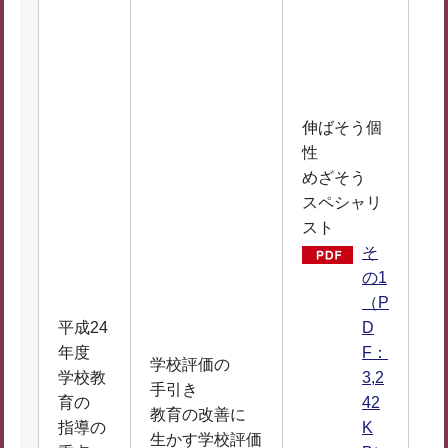
伸ばそう個
性
めざそう
スペシャリ
スト
そ
の1
（P
平成24
D
年度
F：
学校評価の
学校教
3,2
手引き
育の
42
教育の改善に
指導の
K
生かす学校評価