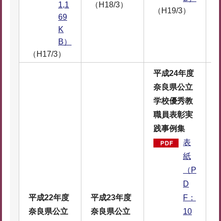
1,1
（H18/3）
（H19/3）
（
69
K
B）
（H17/3）
平成24年度
奈良県公立
学校優秀教
職員表彰実
践事例集
表
紙
（P
D
平成22年度
平成23年度
F：
奈良県公立
奈良県公立
10