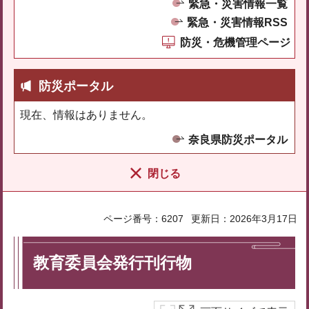
緊急・災害情報一覧
緊急・災害情報RSS
防災・危機管理ページ
防災ポータル
現在、情報はありません。
奈良県防災ポータル
閉じる
ページ番号：6207
更新日：2026年3月17日
教育委員会発行刊行物