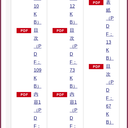
表
10
12
紙
K
K
（P
B）
B）
D
目
目
F：
次
次
13
（P
（P
K
D
D
B）
F：
F：
目
109
73
次
K
K
（P
B）
B）
D
内
内
F：
容1
容1
67
（P
（P
K
D
D
B）
F：
F：