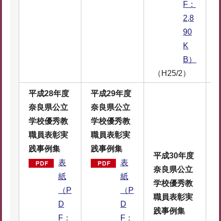
F：
（
2,8
90
K
B）
（H25/2）
平成28年度
平成29年度
奈良県公立
奈良県公立
学校優秀教
学校優秀教
職員表彰実
職員表彰実
践事例集
践事例集
平成30年度
表
表
奈良県公立
紙
紙
学校優秀教
（P
（P
職員表彰実
D
D
践事例集
F：
F：