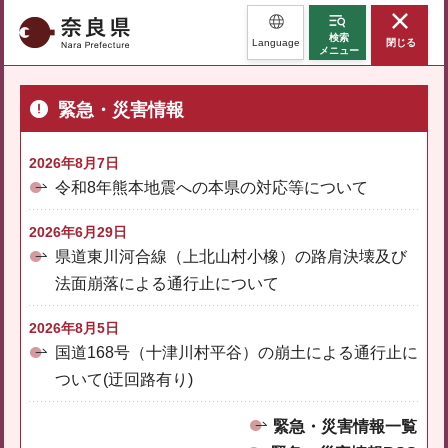
奈良県
検索
Language
閉じる
メニュー
緊急・災害情報
2026年8月7日
令和8年熊本地震への本県の対応等について
2026年6月29日
県道東川河合線（上北山村小橡）の路肩決壊及び
法面崩落による通行止について
2026年8月5日
国道168号（十津川村平谷）の崩土による通行止に
ついて(迂回路有り)
緊急・災害情報一覧