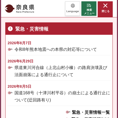
奈良県
検索
Language
閉じる
メニュー
緊急・災害情報
2026年8月7日
令和8年熊本地震への本県の対応等について
2026年6月29日
県道東川河合線（上北山村小橡）の路肩決壊及び
法面崩落による通行止について
2026年8月5日
国道168号（十津川村平谷）の崩土による通行止に
ついて(迂回路有り)
緊急・災害情報一覧