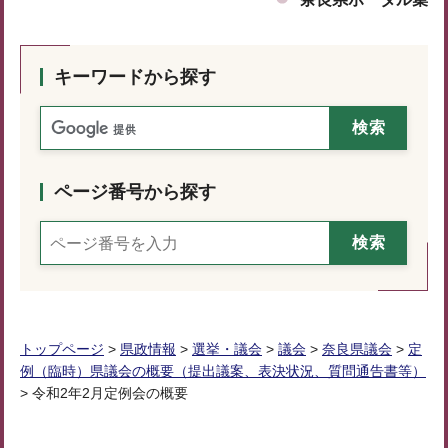
キーワードから探す
ページ番号から探す
トップページ
>
県政情報
>
選挙・議会
>
議会
>
奈良県議会
>
定
例（臨時）県議会の概要（提出議案、表決状況、質問通告書等）
> 令和2年2月定例会の概要