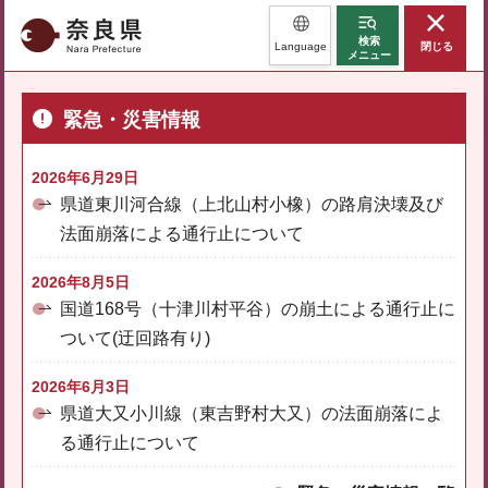
奈良県
検索
Language
閉じる
メニュー
緊急・災害情報
2026年6月29日
県道東川河合線（上北山村小橡）の路肩決壊及び
法面崩落による通行止について
2026年8月5日
国道168号（十津川村平谷）の崩土による通行止に
ついて(迂回路有り)
2026年6月3日
県道大又小川線（東吉野村大又）の法面崩落によ
る通行止について