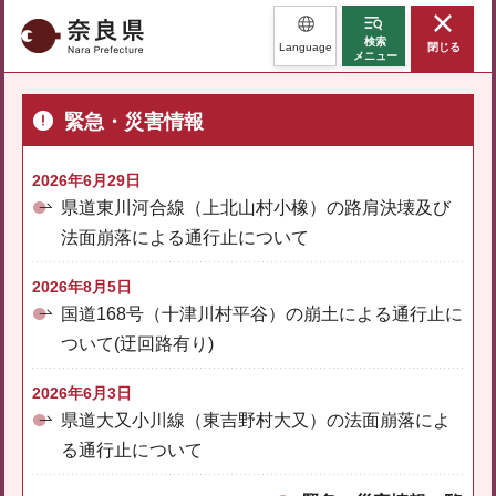
奈良県
検索
Language
閉じる
メニュー
緊急・災害情報
2026年6月29日
県道東川河合線（上北山村小橡）の路肩決壊及び
法面崩落による通行止について
2026年8月5日
国道168号（十津川村平谷）の崩土による通行止に
ついて(迂回路有り)
2026年6月3日
県道大又小川線（東吉野村大又）の法面崩落によ
る通行止について