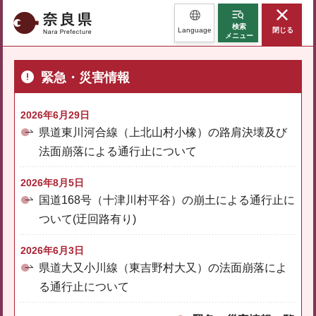
奈良県
検索
Language
閉じる
メニュー
緊急・災害情報
2026年6月29日
県道東川河合線（上北山村小橡）の路肩決壊及び
法面崩落による通行止について
2026年8月5日
国道168号（十津川村平谷）の崩土による通行止に
ついて(迂回路有り)
2026年6月3日
県道大又小川線（東吉野村大又）の法面崩落によ
る通行止について