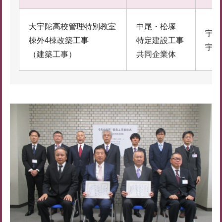
大宇陀高校管理特別教室
中尾・松塚
宇陀
棟外4棟改築工事
特定建設工事
宇陀
（建築工事）
共同企業体