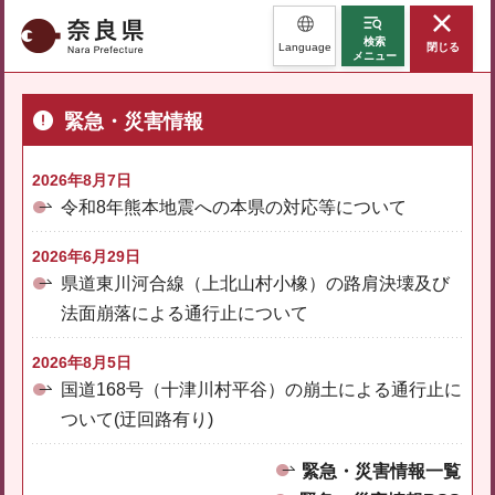
奈良県
検索
Language
閉じる
メニュー
緊急・災害情報
2026年8月7日
令和8年熊本地震への本県の対応等について
2026年6月29日
県道東川河合線（上北山村小橡）の路肩決壊及び
法面崩落による通行止について
2026年8月5日
国道168号（十津川村平谷）の崩土による通行止に
ついて(迂回路有り)
緊急・災害情報一覧