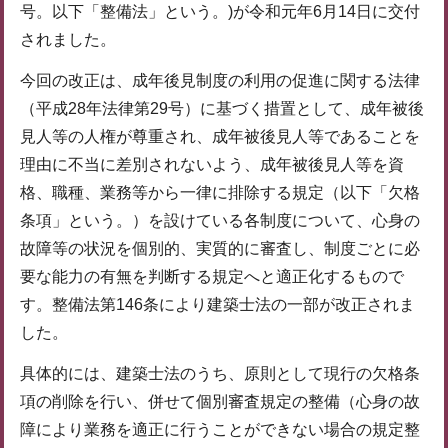
号。以下「整備法」という。)が令和元年6月14日に交付
されました。
今回の改正は、成年後見制度の利用の促進に関する法律
（平成28年法律第29号）に基づく措置として、成年被後
見人等の人権が尊重され、成年被後見人等であることを
理由に不当に差別されないよう、成年被後見人等を資
格、職種、業務等から一律に排除する規定（以下「欠格
条項」という。）を設けている各制度について、心身の
故障等の状況を個別的、実質的に審査し、制度ごとに必
要な能力の有無を判断する規定へと適正化するもので
す。整備法第146条により建築士法の一部が改正されま
した。
具体的には、建築士法のうち、原則として現行の欠格条
項の削除を行い、併せて個別審査規定の整備（心身の故
障により業務を適正に行うことができない場合の規定整