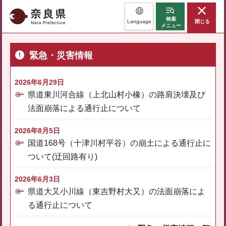
奈良県
検索
Language
閉じる
メニュー
緊急・災害情報
2026年6月29日
県道東川河合線（上北山村小橡）の路肩決壊及び
法面崩落による通行止について
2026年8月5日
国道168号（十津川村平谷）の崩土による通行止に
ついて(迂回路有り)
2026年6月3日
県道大又小川線（東吉野村大又）の法面崩落によ
る通行止について