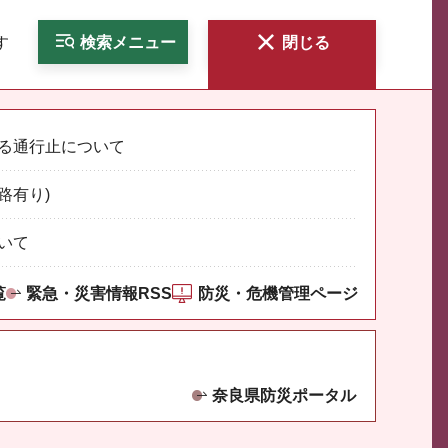
す
検索
メニュー
閉じる
る通行止について
路有り)
いて
覧
緊急・災害情報RSS
防災・危機管理ページ
奈良県防災ポータル