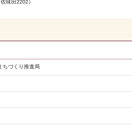
味田2202）
まちづくり推進局