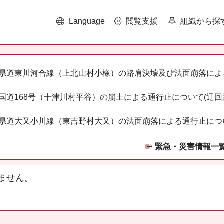
Language
閲覧支援
組織から探
県道東川河合線（上北山村小橡）の路肩決壊及び法面崩落によ
国道168号（十津川村平谷）の崩土による通行止について(迂回
県道大又小川線（東吉野村大又）の法面崩落による通行止につ
緊急・災害情報一
ません。