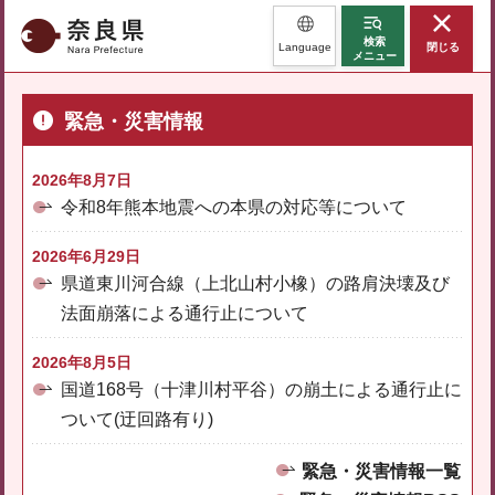
奈良県
検索
Language
閉じる
メニュー
緊急・災害情報
2026年8月7日
令和8年熊本地震への本県の対応等について
2026年6月29日
県道東川河合線（上北山村小橡）の路肩決壊及び
法面崩落による通行止について
2026年8月5日
国道168号（十津川村平谷）の崩土による通行止に
ついて(迂回路有り)
緊急・災害情報一覧