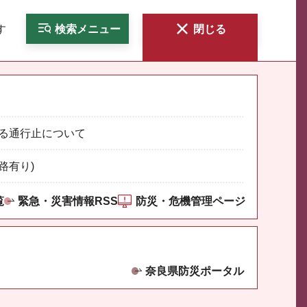
す
検索
メニュー
閉じる
る通行止について
路有り)
覧
緊急・災害情報RSS
防災・危機管理ページ
奈良県防災ポータル