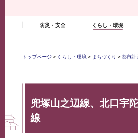
防災・安全
くらし・環境
トップページ
>
くらし・環境
>
まちづくり
>
都市計
兜塚山之辺線、北口宇
線