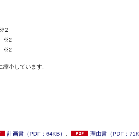
※2
）
※2
）
※2
ズに縮小しています。
計画書（PDF：64KB）
、
理由書（PDF：71