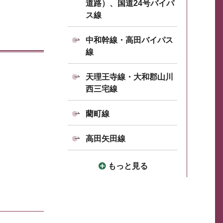
道路）、国道24号バイパ
ス線
中和幹線・高田バイパス
線
天理王寺線・大和郡山川
西三宅線
藺町線
高田矢田線
もっと見る