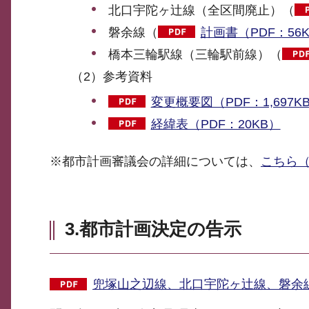
北口宇陀ヶ辻線（全区間廃止）（
磐余線（
計画書（PDF：56
橋本三輪駅線（三輪駅前線）（
（2）参考資料
変更概要図（PDF：1,697K
経緯表（PDF：20KB）
※都市計画審議会の詳細については、
こちら（
3.都市計画決定の告示
兜塚山之辺線、北口宇陀ヶ辻線、磐余線