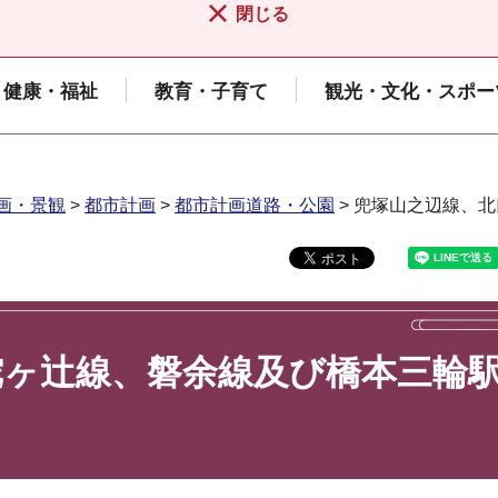
閉じる
健康・福祉
教育・子育て
観光・文化・スポー
画・景観
>
都市計画
>
都市計画道路・公園
> 兜塚山之辺線、
陀ヶ辻線、磐余線及び橋本三輪