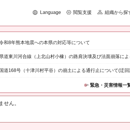
Language
閲覧支援
組織から探
令和8年熊本地震への本県の対応等について
県道東川河合線（上北山村小橡）の路肩決壊及び法面崩落によ
国道168号（十津川村平谷）の崩土による通行止について(迂回
緊急・災害情報一
ません。