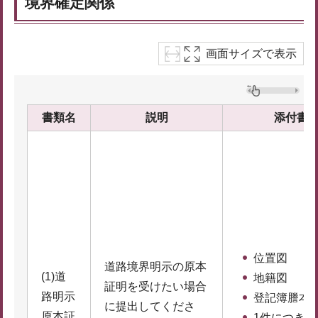
境界確定関係
画面サイズで表示
書類名
説明
添付書
位置図
道路境界明示の原本
(1)道
地籍図
証明を受けたい場合
路明示
登記簿謄本
に提出してくださ
原本証
1件につき5