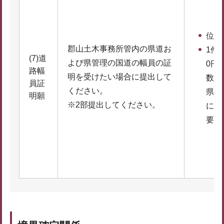
位置
郡山土木事務所管内の県道お
1件
(7)道
よび県管理の国道の幅員の証
0円
路幅
明を受けたい場合に提出して
数料
員証
ください。
県収
明願
※2部提出してください。
にて
要で