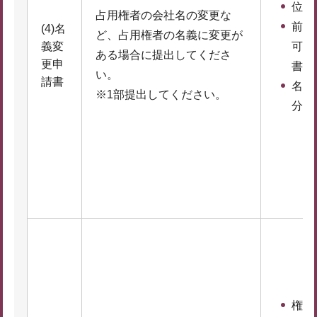
位置
占用権者の会社名の変更な
前回
(4)名
ど、占用権者の名義に変更が
義変
可（
ある場合に提出してくださ
更申
書の
い。
請書
名義
※1部提出してください。
分か
権利