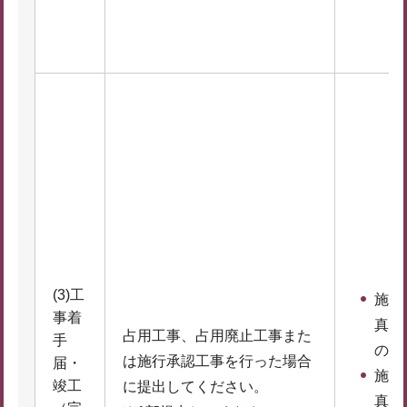
(3)工
施工
事着
真（
占用工事、占用廃止工事また
手
の場
は施行承認工事を行った場合
届・
施工
竣工
に提出してください。
真（