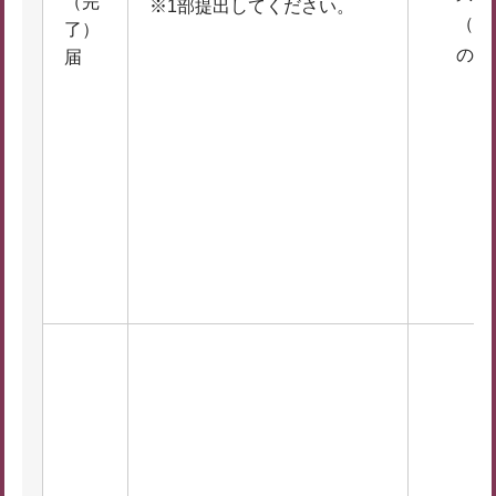
（完
※1部提出してください。
（完
了）
の場
届