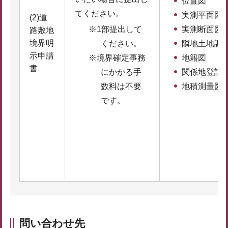
位置図
てください。
実測平面図
(2)道
※1部提出して
実測断面図
路敷地
境界明
ください。
隣地土地調
示申請
※境界確定事務
地籍図
書
にかかる手
関係地登記
数料は不要
地積測量図
です。
問い合わせ先