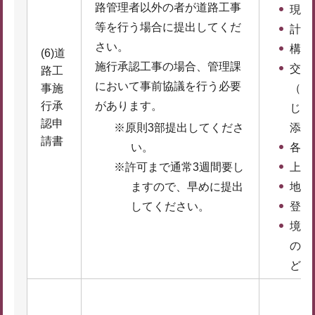
路管理者以外の者が道路工事
現況
等を行う場合に提出してくだ
計画
さい。
構造
(6)道
施行承認工事の場合、管理課
交通
路工
において事前協議を行う必要
事施
（必
行承
があります。
じて
認申
※原則3部提出してくださ
添付
請書
い。
各種
※許可まで通常3週間要し
上申
ますので、早めに提出
地籍
してください。
登記
境界
の写
ど