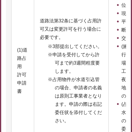
位置
現場
道路法第32条に基づく占用許
平面
可又は変更許可を行う場合に
断面
必要です。
交通
※3部提出してください。
(施
(1)道
※申請を受付してから許
行止
路占
可まで約3週間程度要
場合
用
します。
工時
許可
※占用物件が水道引込管
夜間
申請
の場合、申請者の名義
地元
書
は原則工事業者となり
の同
ます。申請の際は右記
(占
委任状を添付してくだ
水道
さい。
の場
委任