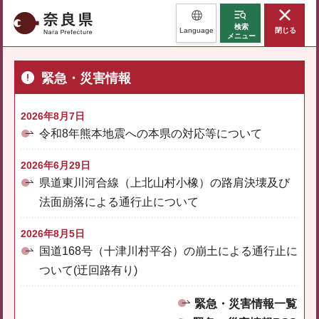
奈良県
検索
Language
閉じる
メニュー
緊急・災害情報
2026年8月7日
令和8年熊本地震への本県の対応等について
2026年6月29日
県道東川河合線（上北山村小橡）の路肩決壊及び
法面崩落による通行止について
2026年8月5日
国道168号（十津川村平谷）の崩土による通行止に
ついて(迂回路有り)
緊急・災害情報一覧