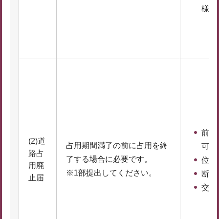
様式
前回
(2)道
占用期間満了の前に占用を終
可書
路占
了する場合に必要です。
位置
用廃
※1部提出してください。
断面
止届
交通