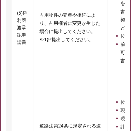
を証
書類
(5)権
占用物件の売買や相続によ
契約
利譲
り、占用権者に変更が生じた
渡承
ど）
場合に提出してください。
認申
位置
※1部提出してください。
請書
前回
可（
書の
位置
現況
現況
道路法第24条に規定される道
計画