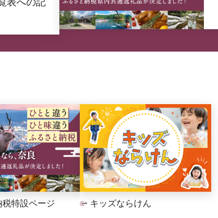
覧表への記
納税特設ページ
キッズならけん