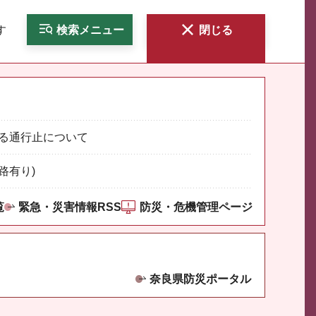
す
検索
メニュー
閉じる
る通行止について
路有り)
覧
緊急・災害情報RSS
防災・危機管理ページ
奈良県防災ポータル