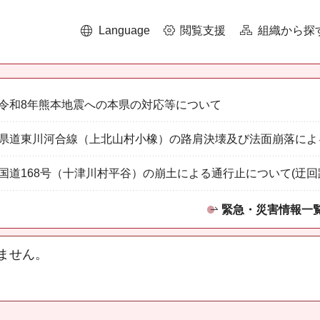
Language
閲覧支援
組織から探
令和8年熊本地震への本県の対応等について
県道東川河合線（上北山村小橡）の路肩決壊及び法面崩落によ
国道168号（十津川村平谷）の崩土による通行止について(迂回
緊急・災害情報一
ません。