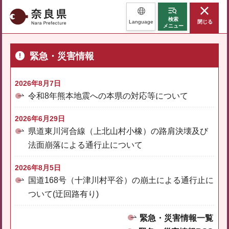
奈良県
検索
Language
閉じる
メニュー
緊急・災害情報
2026年8月7日
令和8年熊本地震への本県の対応等について
2026年6月29日
県道東川河合線（上北山村小橡）の路肩決壊及び
法面崩落による通行止について
2026年8月5日
国道168号（十津川村平谷）の崩土による通行止に
ついて(迂回路有り)
緊急・災害情報一覧