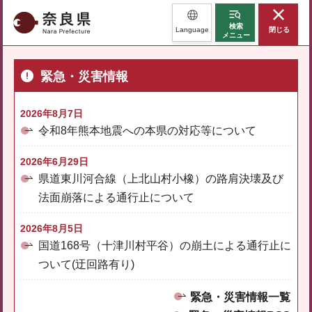
奈良県
検索
Language
閉じる
メニュー
緊急・災害情報
2026年8月7日
令和8年熊本地震への本県の対応等について
2026年6月29日
県道東川河合線（上北山村小橡）の路肩決壊及び
法面崩落による通行止について
2026年8月5日
国道168号（十津川村平谷）の崩土による通行止に
ついて(迂回路有り)
緊急・災害情報一覧