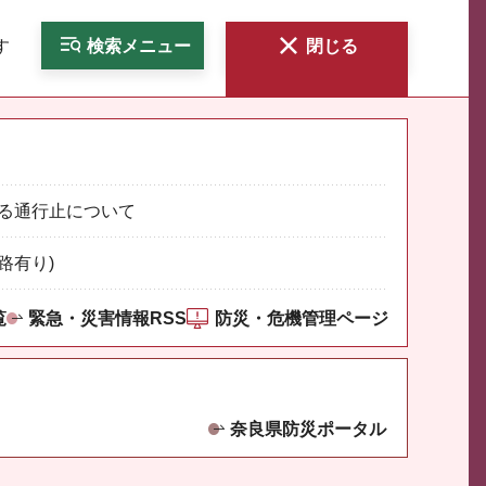
す
検索
メニュー
閉じる
る通行止について
路有り)
覧
緊急・災害情報RSS
防災・危機管理ページ
奈良県防災ポータル