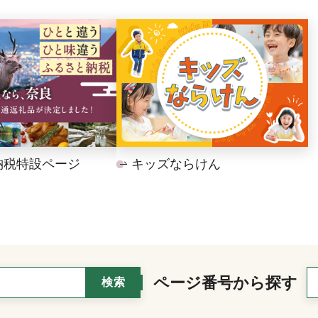
納税特設ページ
キッズならけん
ページ番号から探す