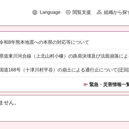
Language
閲覧支援
組織から探
令和8年熊本地震への本県の対応等について
県道東川河合線（上北山村小橡）の路肩決壊及び法面崩落によ
国道168号（十津川村平谷）の崩土による通行止について(迂回
緊急・災害情報一
ません。