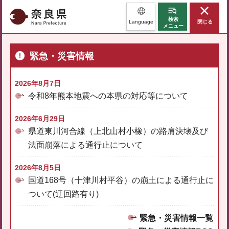
奈良県
検索
Language
閉じる
メニュー
緊急・災害情報
2026年8月7日
令和8年熊本地震への本県の対応等について
2026年6月29日
県道東川河合線（上北山村小橡）の路肩決壊及び
法面崩落による通行止について
2026年8月5日
国道168号（十津川村平谷）の崩土による通行止に
ついて(迂回路有り)
緊急・災害情報一覧