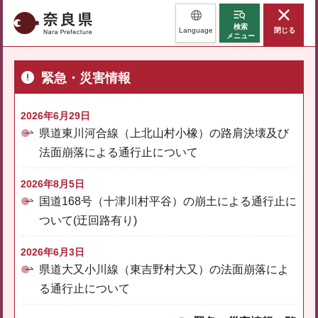
奈良県
検索
Language
閉じる
メニュー
緊急・災害情報
2026年6月29日
県道東川河合線（上北山村小橡）の路肩決壊及び
法面崩落による通行止について
2026年8月5日
国道168号（十津川村平谷）の崩土による通行止に
ついて(迂回路有り)
2026年6月3日
県道大又小川線（東吉野村大又）の法面崩落によ
る通行止について