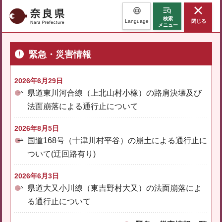
奈良県
検索
Language
閉じる
メニュー
緊急・災害情報
2026年6月29日
県道東川河合線（上北山村小橡）の路肩決壊及び
法面崩落による通行止について
2026年8月5日
国道168号（十津川村平谷）の崩土による通行止に
ついて(迂回路有り)
2026年6月3日
県道大又小川線（東吉野村大又）の法面崩落によ
る通行止について