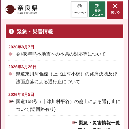
奈良県
検索
Language
閉じる
メニュー
緊急・災害情報
2026年8月7日
令和8年熊本地震への本県の対応等について
2026年6月29日
県道東川河合線（上北山村小橡）の路肩決壊及び
法面崩落による通行止について
2026年8月5日
国道168号（十津川村平谷）の崩土による通行止に
ついて(迂回路有り)
緊急・災害情報一覧