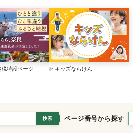
納税特設ページ
キッズならけん
ページ番号から探す