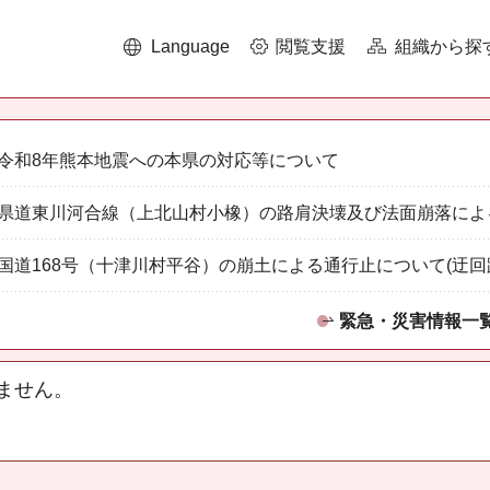
Language
閲覧支援
組織から探
令和8年熊本地震への本県の対応等について
県道東川河合線（上北山村小橡）の路肩決壊及び法面崩落によ
国道168号（十津川村平谷）の崩土による通行止について(迂回
緊急・災害情報一
ません。