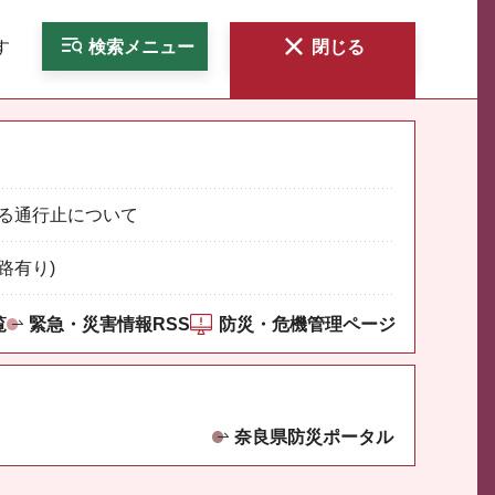
す
検索
メニュー
閉じる
る通行止について
路有り)
覧
緊急・災害情報RSS
防災・危機管理ページ
奈良県防災ポータル