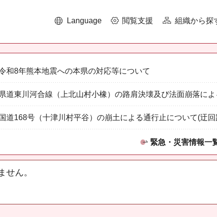
Language
閲覧支援
組織から探
令和8年熊本地震への本県の対応等について
県道東川河合線（上北山村小橡）の路肩決壊及び法面崩落によ
国道168号（十津川村平谷）の崩土による通行止について(迂回
緊急・災害情報一
ません。