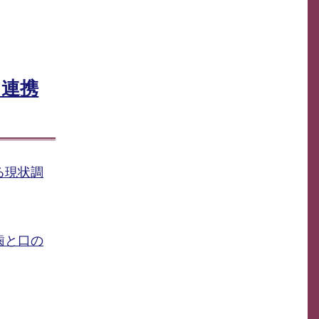
ア連携
る現状調
歯と口の