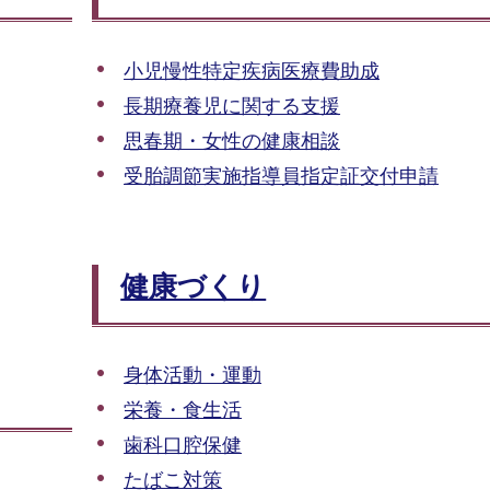
小児慢性特定疾病医療費助成
長期療養児に関する支援
思春期・女性の健康相談
受胎調節実施指導員指定証交付申請
健康づくり
身体活動・運動
栄養・食生活
歯科口腔保健
たばこ対策