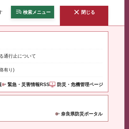
す
検索
メニュー
閉じる
る通行止について
路有り)
覧
緊急・災害情報RSS
防災・危機管理ページ
奈良県防災ポータル