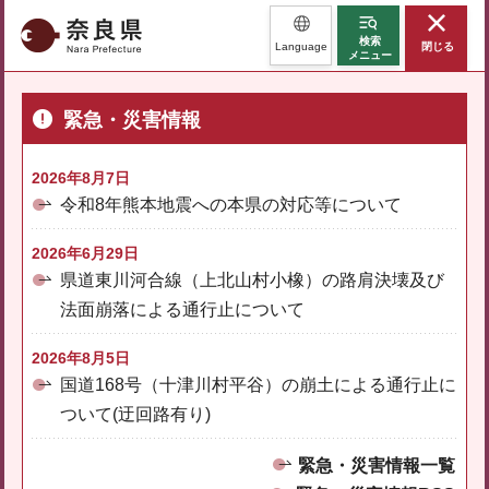
奈良県
検索
Language
閉じる
メニュー
緊急・災害情報
2026年8月7日
令和8年熊本地震への本県の対応等について
2026年6月29日
県道東川河合線（上北山村小橡）の路肩決壊及び
法面崩落による通行止について
2026年8月5日
国道168号（十津川村平谷）の崩土による通行止に
ついて(迂回路有り)
緊急・災害情報一覧