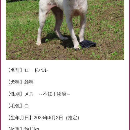
【名前】ロードパル
【犬種】雑種
【性別】メス ～不妊手術済～
【毛色】白
【生年月日】2023年6月3日（推定）
【体重】約11kg