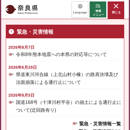
奈良県
検索
Language
閉じる
メニュー
緊急・災害情報
2026年8月7日
令和8年熊本地震への本県の対応等について
2026年6月29日
県道東川河合線（上北山村小橡）の路肩決壊及び
法面崩落による通行止について
2026年8月5日
国道168号（十津川村平谷）の崩土による通行止に
ついて(迂回路有り)
緊急・災害情報一覧