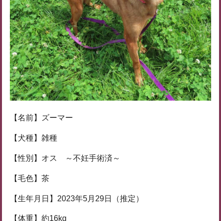
【名前】ズーマー
【犬種】雑種
【性別】オス ～不妊手術済～
【毛色】茶
【生年月日】2023年5月29日（推定）
【体重】約16kg