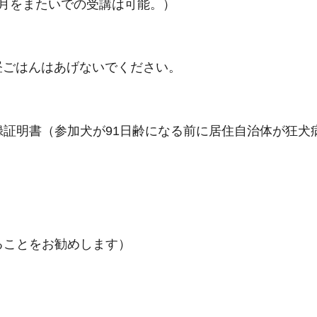
。月をまたいでの受講は可能。）
昼ごはんはあげないでください。
録証明書（参加犬が91日齢になる前に居住自治体が狂犬
ることをお勧めします）