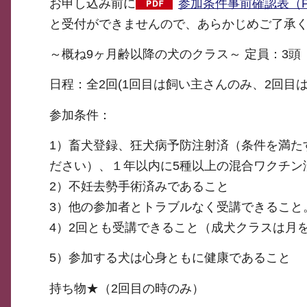
お申し込み前に
参加条件事前確認表（PD
と受付ができませんので、あらかじめご了承
～概ね9ヶ月齢以降の犬のクラス～ 定員：3頭
日程：全2回(1回目は飼い主さんのみ、2回目
参加条件：
1）畜犬登録、狂犬病予防注射済（条件を満た
ださい）、１年以内に5種以上の混合ワクチン
2）不妊去勢手術済みであること
3）他の参加者とトラブルなく受講できること
4）2回とも受講できること（成犬クラスは月
5）参加する犬は心身ともに健康であること
持ち物★（2回目の時のみ）