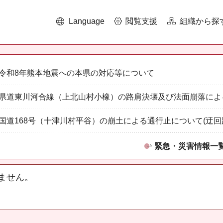
Language
閲覧支援
組織から探
令和8年熊本地震への本県の対応等について
県道東川河合線（上北山村小橡）の路肩決壊及び法面崩落によ
国道168号（十津川村平谷）の崩土による通行止について(迂回
緊急・災害情報一
ません。