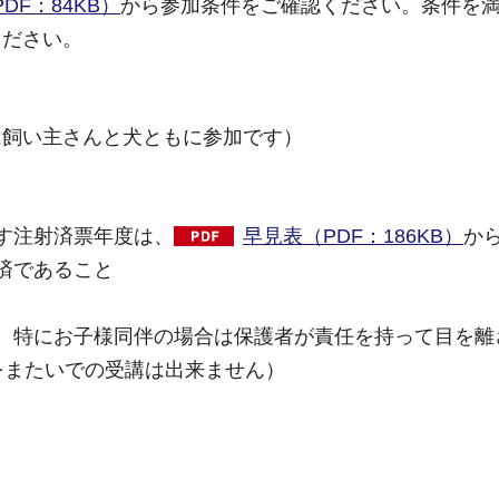
F：84KB）
から参加条件をご確認ください。条件を
ください。
は飼い主さんと犬ともに参加です）
す注射済票年度は、
早見表（PDF：186KB）
か
済であること
。特にお子様同伴の場合は保護者が責任を持って目を離
をまたいでの受講は出来ません）