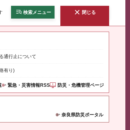
す
検索
メニュー
閉じる
る通行止について
路有り)
覧
緊急・災害情報RSS
防災・危機管理ページ
奈良県防災ポータル