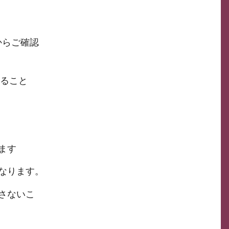
からご確認
いること
ます
なります。
さないこ