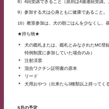
8）4回受講できること（原則は4週連続受講
9）参加する犬は心身ともに健康であること。
10）教室参加は、犬の朝ごはんを少なくし、
★持ち物★
犬の鑑札または、鑑札とみなされたMC登
特例制度に参加していた場合のみ）
注射済票
混合ワクチン証明書の原本
リード
犬用おやつ（出来たら3種類以上持ってく
5月の予定