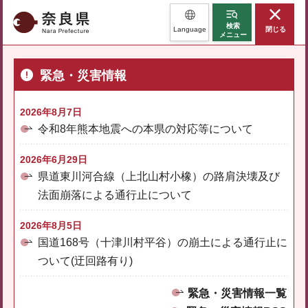
奈良県
検索
Language
閉じる
メニュー
緊急・災害情報
2026年8月7日
令和8年熊本地震への本県の対応等について
2026年6月29日
県道東川河合線（上北山村小橡）の路肩決壊及び
法面崩落による通行止について
2026年8月5日
国道168号（十津川村平谷）の崩土による通行止に
ついて(迂回路有り)
緊急・災害情報一覧