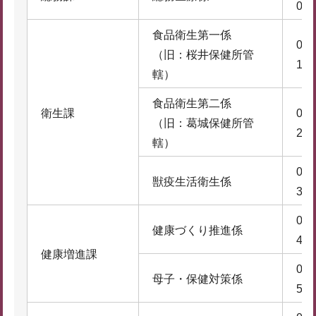
0
食品衛生第一係
074
（旧：桜井保健所管
1
轄）
食品衛生第二係
衛生課
074
（旧：葛城保健所管
2
轄）
074
獣疫生活衛生係
3
074
健康づくり推進係
4
健康増進課
074
母子・保健対策係
5