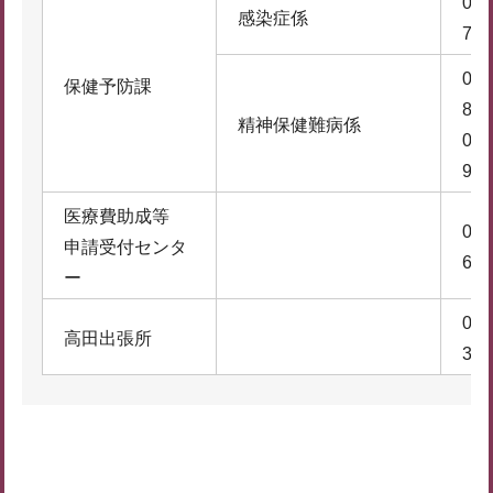
074
感染症係
7
074
保健予防課
8
精神保健難病係
074
9
医療費助成等
074
申請受付センタ
6
ー
074
高田出張所
3