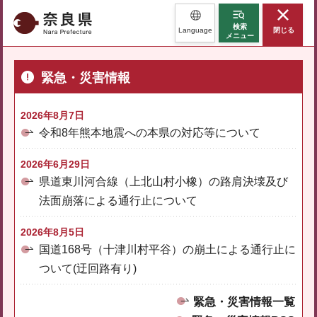
奈良県
検索
Language
閉じる
メニュー
緊急・災害情報
2026年8月7日
令和8年熊本地震への本県の対応等について
2026年6月29日
県道東川河合線（上北山村小橡）の路肩決壊及び
法面崩落による通行止について
2026年8月5日
国道168号（十津川村平谷）の崩土による通行止に
ついて(迂回路有り)
緊急・災害情報一覧