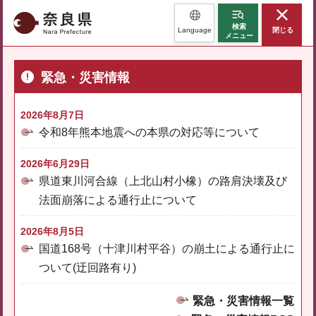
奈良県
検索
Language
閉じる
メニュー
緊急・災害情報
2026年8月7日
令和8年熊本地震への本県の対応等について
2026年6月29日
県道東川河合線（上北山村小橡）の路肩決壊及び
法面崩落による通行止について
2026年8月5日
国道168号（十津川村平谷）の崩土による通行止に
ついて(迂回路有り)
緊急・災害情報一覧