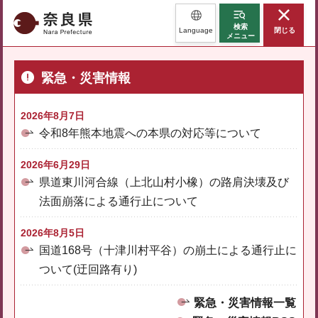
奈良県
検索
Language
閉じる
メニュー
緊急・災害情報
2026年8月7日
令和8年熊本地震への本県の対応等について
2026年6月29日
県道東川河合線（上北山村小橡）の路肩決壊及び
法面崩落による通行止について
2026年8月5日
国道168号（十津川村平谷）の崩土による通行止に
ついて(迂回路有り)
緊急・災害情報一覧