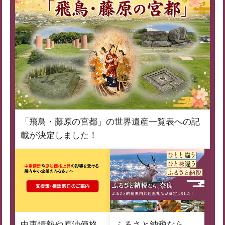
「飛鳥・藤原の宮都」の世界遺産一覧表への記
載が決定しました！
中東情勢や原油価格
ふるさと納税なら、