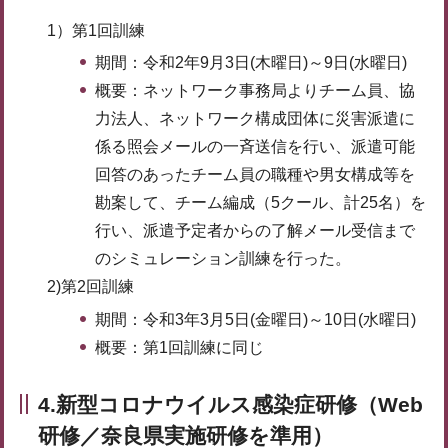
1）第1回訓練
期間：令和2年9月3日(木曜日)～9日(水曜日)
概要：ネットワーク事務局よりチーム員、協
力法人、ネットワーク構成団体に災害派遣に
係る照会メールの一斉送信を行い、派遣可能
回答のあったチーム員の職種や男女構成等を
勘案して、チーム編成（5クール、計25名）を
行い、派遣予定者からの了解メール受信まで
のシミュレーション訓練を行った。
2)第2回訓練
期間：令和3年3月5日(金曜日)～10日(水曜日)
概要：第1回訓練に同じ
4.新型コロナウイルス感染症研修（Web
研修／奈良県実施研修を準用）